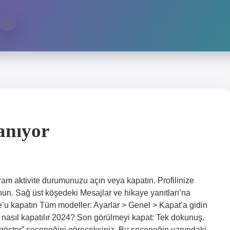
anıyor
agram aktivite durumunuzu açın veya kapatın. Profilinize
nun. Sağ üst köşedeki Mesajlar ve hikaye yanıtları’na
ne’u kapatın Tüm modeller: Ayarlar > Genel > Kapat’a gidin
ği nasıl kapatılır 2024? Son görülmeyi kapat: Tek dokunuş.
 göster” seçeneğini göreceksiniz. Bu seçeneğin yanındaki