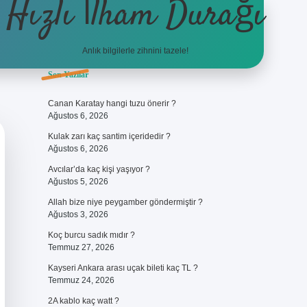
Hızlı İlham Durağı
Anlık bilgilerle zihnini tazele!
Sidebar
Son Yazılar
ilbet giriş
Canan Karatay hangi tuzu önerir ?
Ağustos 6, 2026
Kulak zarı kaç santim içeridedir ?
Ağustos 6, 2026
Avcılar’da kaç kişi yaşıyor ?
Ağustos 5, 2026
Allah bize niye peygamber göndermiştir ?
Ağustos 3, 2026
Koç burcu sadık mıdır ?
Temmuz 27, 2026
Kayseri Ankara arası uçak bileti kaç TL ?
Temmuz 24, 2026
2A kablo kaç watt ?