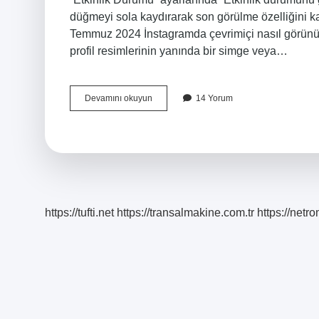
düğmeyi sola kaydırarak son görülme özelliğini ka
Temmuz 2024 İnstagramda çevrimiçi nasıl görünür? 
profil resimlerinin yanında bir simge veya…
Aktiflik
Devamını okuyun
14 Yorum
Nereden
Kapanıyor
https://tufti.net
https://transalmakine.com.tr
https://net