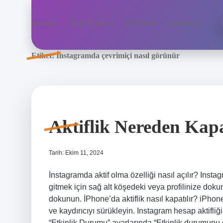
Anasayfa
Gizlilik Politikası
Yasal Uyarı
Hakkımızda
Etiket:
İnstagramda çevrimiçi nasıl görünür
Aktiflik Nereden Kap
Tarih: Ekim 11, 2024
İnstagramda aktif olma özelliği nasıl açılır? Inst
gitmek için sağ alt köşedeki veya profilinize doku
dokunun. İPhone’da aktiflik nasıl kapatılır? iPho
ve kaydırıcıyı sürükleyin. Instagram hesap aktifli
“Etkinlik Durumu” ayarlarında “Etkinlik durumunu