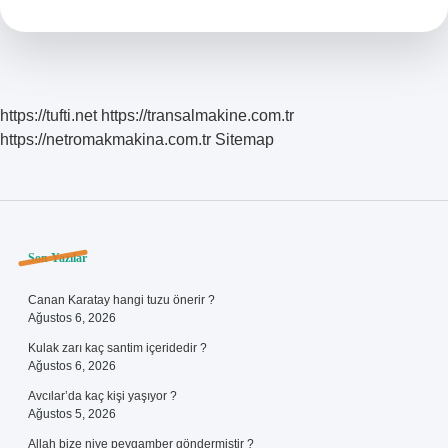
Bursu
Ne
Demek
https://tufti.net
https://transalmakine.com.tr
https://netromakmakina.com.tr
Sitemap
Sidebar
Son Yazılar
Canan Karatay hangi tuzu önerir ?
Ağustos 6, 2026
Kulak zarı kaç santim içeridedir ?
Ağustos 6, 2026
Avcılar’da kaç kişi yaşıyor ?
Ağustos 5, 2026
Allah bize niye peygamber göndermiştir ?