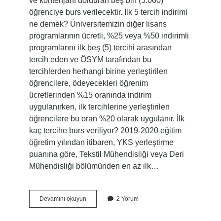
ve kontenjanı dolduran beş bin (5.000)
öğrenciye burs verilecektir. İlk 5 tercih indirimi
ne demek? Üniversitemizin diğer lisans
programlarının ücretli, %25 veya %50 indirimli
programlarını ilk beş (5) tercihi arasından
tercih eden ve ÖSYM tarafından bu
tercihlerden herhangi birine yerleştirilen
öğrencilere, ödeyecekleri öğrenim
ücretlerinden %15 oranında indirim
uygulanırken, ilk tercihlerine yerleştirilen
öğrencilere bu oran %20 olarak uygulanır. İlk
kaç tercihe burs veriliyor? 2019-2020 eğitim
öğretim yılından itibaren, YKS yerleştirme
puanına göre, Tekstil Mühendisliği veya Deri
Mühendisliği bölümünden en az ilk…
Ilk
Devamını okuyun
2 Yorum
5
Tercih