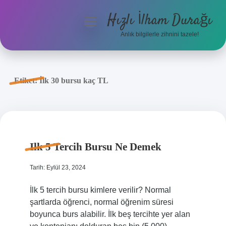
Hızlı İlham Durağı
menüyü
aç
Anlık bilgilerle zihnini tazele!
Anasayfa
Gizlilik Politikası
Etiket:
İlk 30 bursu kaç TL
Yasal Uyarı
Hakkımızda
Ilk 5 Tercih Bursu Ne Demek
Tarih: Eylül 23, 2024
İlk 5 tercih bursu kimlere verilir? Normal
şartlarda öğrenci, normal öğrenim süresi
boyunca burs alabilir. İlk beş tercihte yer alan