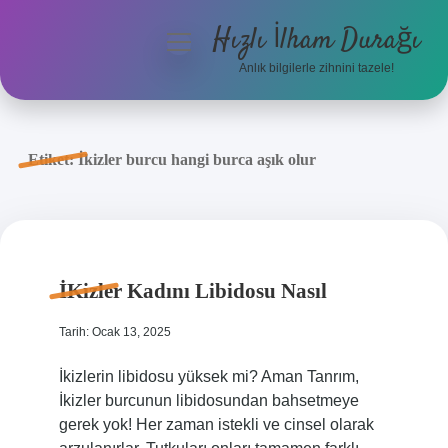
Hızlı İlham Durağı
menüyü
aç
Anlık bilgilerle zihnini tazele!
Anasayfa
Gizlilik Politikası
Etiket:
İkizler burcu hangi burca aşık olur
Yasal Uyarı
Hakkımızda
İKizler Kadını Libidosu Nasıl
Tarih: Ocak 13, 2025
İkizlerin libidosu yüksek mi? Aman Tanrım,
İkizler burcunun libidosundan bahsetmeye
gerek yok! Her zaman istekli ve cinsel olarak