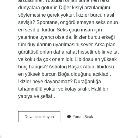
arzulanırlar. Tutkuları onları tamamen farklı
dünyalara götürür. Diğer kişiyi arzuladığını
söylemesine gerek yoktur. İkizler burcu nasıl
sevişir? Spontane, öngörülemeyen seks onun
en sevdiği türdür. Seks çoğu insan için
yeterince uyarıcı olsa da, İkizler burcu erkeği
tüm duyularının uyarılmasını sever. Arka plan
gürültüsü onları daha rahat hissettirebilir ve tat
ve koku da çok önemlidir. Libidosu en yüksek
burç hangisi? Astrolog Başak Altun, libidosu
en yüksek burcun Boğa olduğunu açıkladı.
İkizler neye dayanamaz? Durağanlığa
tahammülü yoktur ve kolay sıkılır. Hafif bir
yapıya ve şeffaf…
İKizler
Devamını okuyun
Yorum Bırak
Kadını
Libidosu
Nasıl