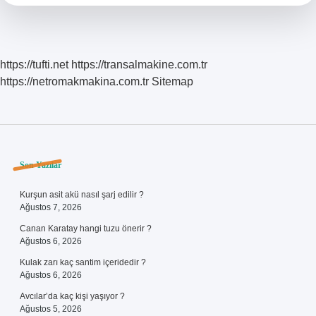
https://tufti.net
https://transalmakine.com.tr
https://netromakmakina.com.tr
Sitemap
Sidebar
Son Yazılar
Kurşun asit akü nasıl şarj edilir ?
Ağustos 7, 2026
Canan Karatay hangi tuzu önerir ?
Ağustos 6, 2026
Kulak zarı kaç santim içeridedir ?
Ağustos 6, 2026
Avcılar’da kaç kişi yaşıyor ?
Ağustos 5, 2026