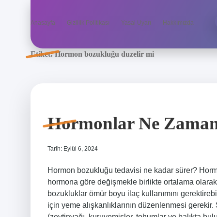
Anasayfa
Gizlilik Politikası
Yasal Uyarı
Hakkımızda
Etiket:
Hormon bozukluğu duzelir mi
Hormonlar Ne Zaman
Tarih: Eylül 6, 2024
Hormon bozukluğu tedavisi ne kadar sürer? Horm
hormona göre değişmekle birlikte ortalama olarak 
bozukluklar ömür boyu ilaç kullanımını gerektire
için yeme alışkanlıklarının düzenlenmesi gerekir. Ş
(zeytinyağı, kuruyemişler, tohumlar ve balıkta b