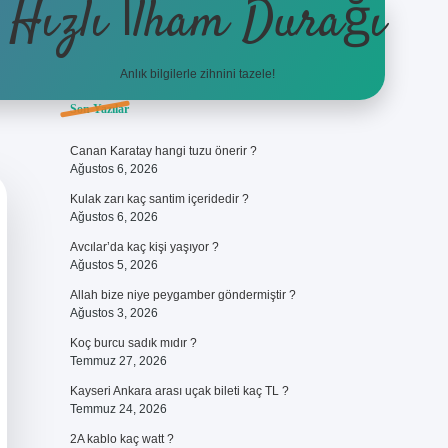
Hızlı İlham Durağı
Anlık bilgilerle zihnini tazele!
Sidebar
Son Yazılar
ilbet giriş
Canan Karatay hangi tuzu önerir ?
Ağustos 6, 2026
Kulak zarı kaç santim içeridedir ?
Ağustos 6, 2026
Avcılar’da kaç kişi yaşıyor ?
Ağustos 5, 2026
Allah bize niye peygamber göndermiştir ?
Ağustos 3, 2026
Koç burcu sadık mıdır ?
Temmuz 27, 2026
Kayseri Ankara arası uçak bileti kaç TL ?
Temmuz 24, 2026
2A kablo kaç watt ?