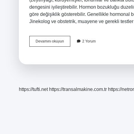
dengesini iyileştirebilir. Hormon bozukluğu duzel
göre değişiklik gösterebilir. Genellikle hormonal boz
Jinekolog ve obstetrik, muayene ve gerekli testle
Hormonlar
Devamını okuyun
2 Yorum
Ne
Zaman
Düzelir
https://tufti.net
https://transalmakine.com.tr
https://net