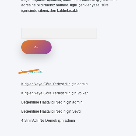
adresine bildirmeniz halinde, ilgili içerikler yasal süre
içerisinde sitemizden kaldırılacaktır.
Arama
Son yorumlar
Kirişler Neye Göre Yerleştirilir
için
admin
Kirişler Neye Göre Yerleştirilir
için
Volkan
Beğenilme Hastalığı Nedir
için
admin
Beğenilme Hastalığı Nedir
için
Sevgi
4 Sınıf Adıl Ne Demek
için
admin