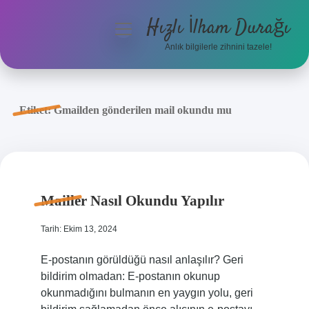
Hızlı İlham Durağı
menüyü
aç
Anlık bilgilerle zihnini tazele!
Anasayfa
Gizlilik Politikası
Etiket:
Gmailden gönderilen mail okundu mu
Yasal Uyarı
Hakkımızda
Mailler Nasıl Okundu Yapılır
Tarih: Ekim 13, 2024
E-postanın görüldüğü nasıl anlaşılır? Geri
bildirim olmadan: E-postanın okunup
okunmadığını bulmanın en yaygın yolu, geri