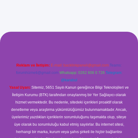
iriş
Reklam ve İletişim:
E-mail:
backlinkpaneli@gmail.com
Teams:
forumhizmeti@gmail.com
Whatsapp: 0262 606 0 726
Telegram:
@karabul
Yasal Uyarı:
Sitemiz, 5651 Sayılı Kanun gereğince Bilgi Teknolojileri ve
İletişim Kurumu (BTK) tarafından onaylanmış bir Yer Sağlayıcı olarak
hizmet vermektedir. Bu nedenle, sitedeki içerikleri proaktif olarak
denetleme veya araştırma yükümlülüğümüz bulunmamaktadır. Ancak,
üyelerimiz yazdıkları içeriklerin sorumluluğunu taşımakta olup, siteye
üye olarak bu sorumluluğu kabul etmiş sayılırlar. Bu internet sitesi,
herhangi bir marka, kurum veya şahıs şirketi ile hiçbir bağlantısı