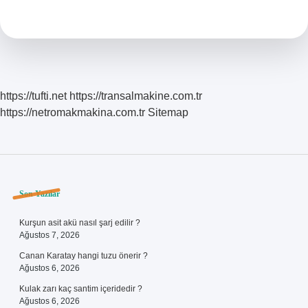
Okundu
Yapılır
https://tufti.net
https://transalmakine.com.tr
https://netromakmakina.com.tr
Sitemap
Sidebar
Son Yazılar
Kurşun asit akü nasıl şarj edilir ?
Ağustos 7, 2026
Canan Karatay hangi tuzu önerir ?
Ağustos 6, 2026
Kulak zarı kaç santim içeridedir ?
Ağustos 6, 2026