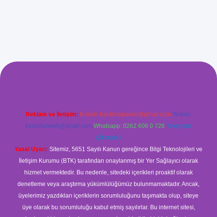
ş
Reklam ve İletişim:
E-mail:
backlinkpaneli@gmail.com
Teams:
forumhizmeti@gmail.com
Whatsapp: 0262 606 0 726
Telegram:
@karabul
Yasal Uyarı:
Sitemiz, 5651 Sayılı Kanun gereğince Bilgi Teknolojileri ve
İletişim Kurumu (BTK) tarafından onaylanmış bir Yer Sağlayıcı olarak
hizmet vermektedir. Bu nedenle, sitedeki içerikleri proaktif olarak
denetleme veya araştırma yükümlülüğümüz bulunmamaktadır. Ancak,
üyelerimiz yazdıkları içeriklerin sorumluluğunu taşımakta olup, siteye
üye olarak bu sorumluluğu kabul etmiş sayılırlar. Bu internet sitesi,