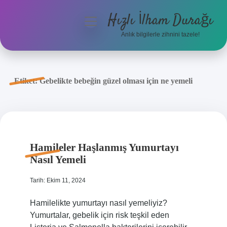
Hızlı İlham Durağı
menüyü
aç
Anlık bilgilerle zihnini tazele!
Anasayfa
Gizlilik Politikası
Etiket:
Gebelikte bebeğin güzel olması için ne yemeli
Yasal Uyarı
Hakkımızda
Hamileler Haşlanmış Yumurtayı
Nasıl Yemeli
Tarih: Ekim 11, 2024
Hamilelikte yumurtayı nasıl yemeliyiz?
Yumurtalar, gebelik için risk teşkil eden