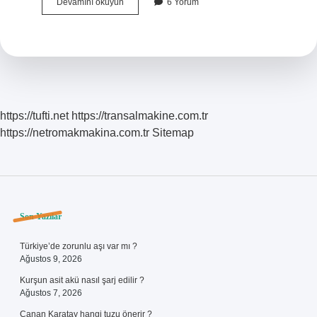
Hamileler
Devamını okuyun
6 Yorum
Haşlanmış
Yumurtayı
Nasıl
Yemeli
https://tufti.net
https://transalmakine.com.tr
https://netromakmakina.com.tr
Sitemap
Sidebar
Son Yazılar
Türkiye’de zorunlu aşı var mı ?
Ağustos 9, 2026
Kurşun asit akü nasıl şarj edilir ?
Ağustos 7, 2026
Canan Karatay hangi tuzu önerir ?