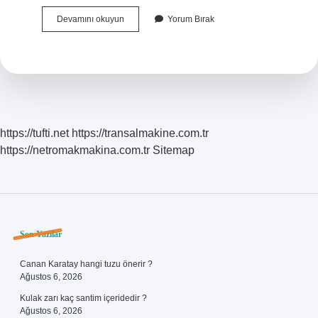
Açılma
Devamını okuyun
Yorum Bırak
Olup
Olmadığı
Nasıl
Anlaşılır
https://tufti.net
https://transalmakine.com.tr
https://netromakmakina.com.tr
Sitemap
Sidebar
Son Yazılar
Canan Karatay hangi tuzu önerir ?
Ağustos 6, 2026
Kulak zarı kaç santim içeridedir ?
Ağustos 6, 2026