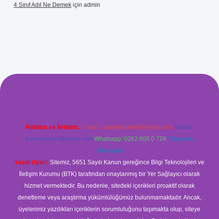
4 Sınıf Adıl Ne Demek
için
admin
ş
Reklam ve İletişim:
E-mail:
backlinkpaneli@gmail.com
Teams:
forumhizmeti@gmail.com
Whatsapp: 0262 606 0 726
Telegram:
@karabul
Yasal Uyarı:
Sitemiz, 5651 Sayılı Kanun gereğince Bilgi Teknolojileri ve
İletişim Kurumu (BTK) tarafından onaylanmış bir Yer Sağlayıcı olarak
hizmet vermektedir. Bu nedenle, sitedeki içerikleri proaktif olarak
denetleme veya araştırma yükümlülüğümüz bulunmamaktadır. Ancak,
üyelerimiz yazdıkları içeriklerin sorumluluğunu taşımakta olup, siteye