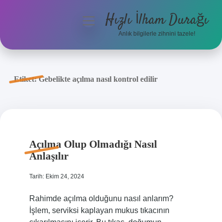
Hızlı İlham Durağı
menüyü
aç
Anlık bilgilerle zihnini tazele!
Anasayfa
Gizlilik Politikası
Etiket:
Gebelikte açılma nasıl kontrol edilir
Yasal Uyarı
Hakkımızda
Açılma Olup Olmadığı Nasıl
Anlaşılır
Tarih: Ekim 24, 2024
Rahimde açılma olduğunu nasıl anlarım?
İşlem, serviksi kaplayan mukus tıkacının