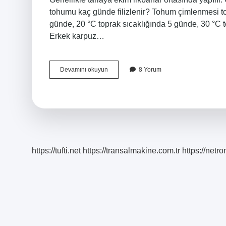
tohumu kaç günde filizlenir? Tohum çimlenmesi top
günde, 20 °C toprak sıcaklığında 5 günde, 30 °C 
Erkek karpuz…
Karpuz
Devamını okuyun
8 Yorum
Çekirdeği
Toprağa
Nasıl
Dikilir
https://tufti.net
https://transalmakine.com.tr
https://net