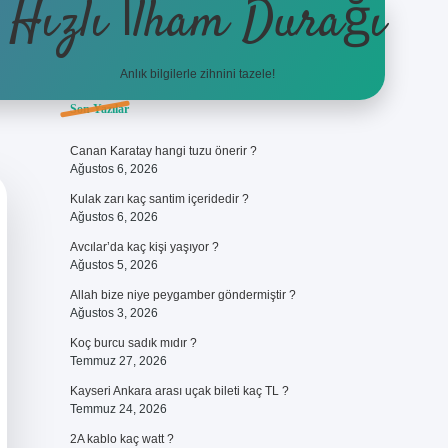
Hızlı İlham Durağı
Anlık bilgilerle zihnini tazele!
Sidebar
Son Yazılar
ilbet giriş
Canan Karatay hangi tuzu önerir ?
Ağustos 6, 2026
Kulak zarı kaç santim içeridedir ?
Ağustos 6, 2026
Avcılar’da kaç kişi yaşıyor ?
Ağustos 5, 2026
Allah bize niye peygamber göndermiştir ?
Ağustos 3, 2026
Koç burcu sadık mıdır ?
Temmuz 27, 2026
Kayseri Ankara arası uçak bileti kaç TL ?
Temmuz 24, 2026
2A kablo kaç watt ?