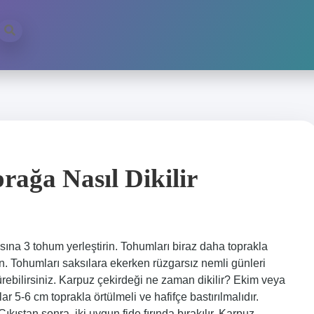
ağa Nasıl Dikilir
asına 3 tohum yerleştirin. Tohumları biraz daha toprakla
n. Tohumları saksılara ekerken rüzgarsız nemli günleri
ürebilirsiniz. Karpuz çekirdeği ne zaman dikilir? Ekim veya
r 5-6 cm toprakla örtülmeli ve hafifçe bastırılmalıdır.
ıkıştan sonra, iki uygun fide fırında bırakılır. Karpuz