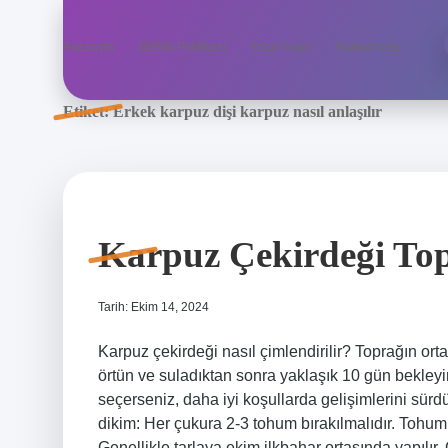
Anasayfa
Gizlilik Politikası
Yasal Uyarı
Hakkımızda
Etiket:
Erkek karpuz dişi karpuz nasıl anlaşılır
Karpuz Çekirdeği Topr
Tarih: Ekim 14, 2024
Karpuz çekirdeği nasıl çimlendirilir? Toprağın ort
örtün ve suladıktan sonra yaklaşık 10 gün bekleyi
seçerseniz, daha iyi koşullarda gelişimlerini sürd
dikim: Her çukura 2-3 tohum bırakılmalıdır. Tohumla
Genellikle tarlaya ekim ilkbahar ortasında yapılır. Ç