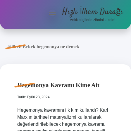
Hızlı İlham Durağı
menüyü
aç
Anlık bilgilerle zihnini tazele!
Anasayfa
Gizlilik Politikası
Etiket:
Erkek hegemonya ne demek
Yasal Uyarı
Hakkımızda
Hegemonya Kavramı Kime Ait
Tarih: Eylül 23, 2024
Hegemonya kavramını ilk kim kullandı? Karl
Marx’ın tarihsel materyalizmi kullanılarak
değerlendirilebilecek hegemonya kavramı,