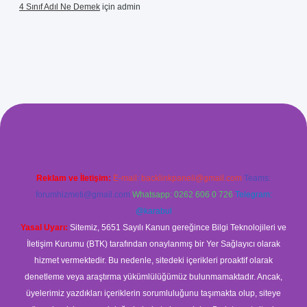
4 Sınıf Adıl Ne Demek
için
admin
t giriş
Reklam ve İletişim:
E-mail:
backlinkpaneli@gmail.com
Teams:
forumhizmeti@gmail.com
Whatsapp: 0262 606 0 726
Telegram:
@karabul
Yasal Uyarı:
Sitemiz, 5651 Sayılı Kanun gereğince Bilgi Teknolojileri ve
İletişim Kurumu (BTK) tarafından onaylanmış bir Yer Sağlayıcı olarak
hizmet vermektedir. Bu nedenle, sitedeki içerikleri proaktif olarak
denetleme veya araştırma yükümlülüğümüz bulunmamaktadır. Ancak,
üyelerimiz yazdıkları içeriklerin sorumluluğunu taşımakta olup, siteye