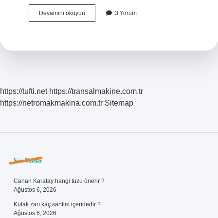
Hegemonya
Devamını okuyun
3 Yorum
Kavramı
Kime
Ait
https://tufti.net
https://transalmakine.com.tr
https://netromakmakina.com.tr
Sitemap
Sidebar
Son Yazılar
Canan Karatay hangi tuzu önerir ?
Ağustos 6, 2026
Kulak zarı kaç santim içeridedir ?
Ağustos 6, 2026