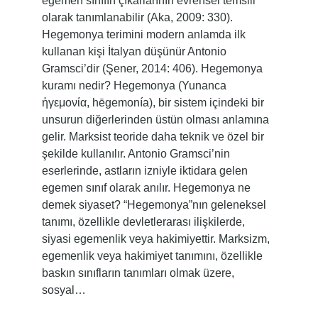
egemen sınıfın çıkarlarının evrensel temsili
olarak tanımlanabilir (Aka, 2009: 330).
Hegemonya terimini modern anlamda ilk
kullanan kişi İtalyan düşünür Antonio
Gramsci’dir (Şener, 2014: 406). Hegemonya
kuramı nedir? Hegemonya (Yunanca
ἡγεμονία, hēgemonía), bir sistem içindeki bir
unsurun diğerlerinden üstün olması anlamına
gelir. Marksist teoride daha teknik ve özel bir
şekilde kullanılır. Antonio Gramsci’nin
eserlerinde, astların izniyle iktidara gelen
egemen sınıf olarak anılır. Hegemonya ne
demek siyaset? “Hegemonya”nın geleneksel
tanımı, özellikle devletlerarası ilişkilerde,
siyasi egemenlik veya hakimiyettir. Marksizm,
egemenlik veya hakimiyet tanımını, özellikle
baskın sınıfların tanımları olmak üzere,
sosyal…