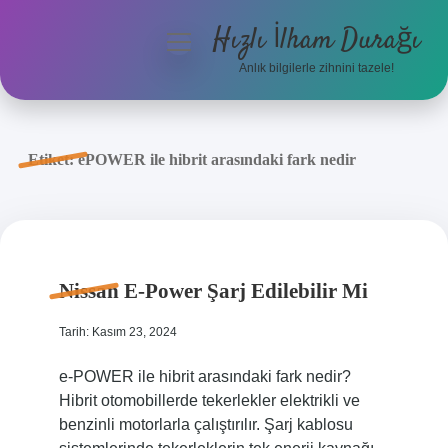
Hızlı İlham Durağı
menüyü
aç
Anlık bilgilerle zihnini tazele!
Anasayfa
Gizlilik Politikası
Etiket:
ePOWER ile hibrit arasındaki fark nedir
Yasal Uyarı
Hakkımızda
Nissan E-Power Şarj Edilebilir Mi
Tarih: Kasım 23, 2024
e-POWER ile hibrit arasındaki fark nedir?
Hibrit otomobillerde tekerlekler elektrikli ve
benzinli motorlarla çalıştırılır. Şarj kablosu