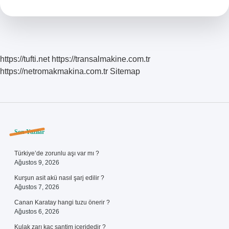
Şarj
Edilebilir
Mi
https://tufti.net
https://transalmakine.com.tr
https://netromakmakina.com.tr
Sitemap
Sidebar
Son Yazılar
Türkiye’de zorunlu aşı var mı ?
Ağustos 9, 2026
Kurşun asit akü nasıl şarj edilir ?
Ağustos 7, 2026
Canan Karatay hangi tuzu önerir ?
Ağustos 6, 2026
Kulak zarı kaç santim içeridedir ?