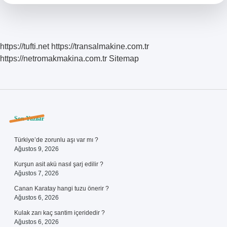
Hangisi
https://tufti.net
https://transalmakine.com.tr
https://netromakmakina.com.tr
Sitemap
Sidebar
Son Yazılar
Türkiye’de zorunlu aşı var mı ?
Ağustos 9, 2026
Kurşun asit akü nasıl şarj edilir ?
Ağustos 7, 2026
Canan Karatay hangi tuzu önerir ?
Ağustos 6, 2026
Kulak zarı kaç santim içeridedir ?
Ağustos 6, 2026