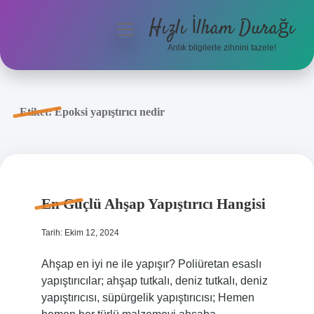
Hızlı İlham Durağı
menüyü
aç
Anlık bilgilerle zihnini tazele!
Anasayfa
Gizlilik Politikası
Etiket:
Epoksi yapıştırıcı nedir
Yasal Uyarı
Hakkımızda
En Güçlü Ahşap Yapıştırıcı Hangisi
Tarih: Ekim 12, 2024
Ahşap en iyi ne ile yapışır? Poliüretan esaslı
yapıştırıcılar; ahşap tutkalı, deniz tutkalı, deniz
yapıştırıcısı, süpürgelik yapıştırıcısı; Hemen