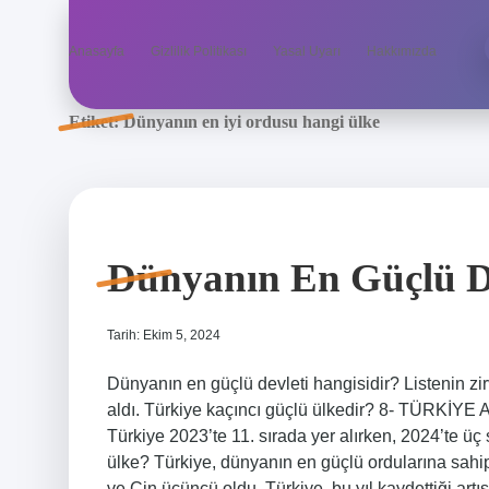
Anasayfa
Gizlilik Politikası
Yasal Uyarı
Hakkımızda
Etiket:
Dünyanın en iyi ordusu hangi ülke
Dünyanın En Güçlü De
Tarih: Ekim 5, 2024
Dünyanın en güçlü devleti hangisidir? Listenin z
aldı. Türkiye kaçıncı güçlü ülkedir? 8- TÜRKİYE 
Türkiye 2023’te 11. sırada yer alırken, 2024’te üç 
ülke? Türkiye, dünyanın en güçlü ordularına sahip 
ve Çin üçüncü oldu. Türkiye, bu yıl kaydettiği artış