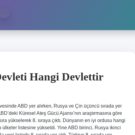
vleti Hangi Devlettir
irvesinde ABD yer alırken, Rusya ve Çin üçüncü sırada yer
ABD’deki Küresel Ateş Gücü Ajansı’nın araştırmasına göre
sıra yükselerek 8. sıraya çıktı. Dünyanın en iyi ordusu hangi
ülkeler listesine yükseldi. Yine ABD birinci, Rusya ikinci
la yeni listede 8. sırada yer aldı. Türkiye 8. sırada yer