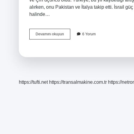
alırken, onu Pakistan ve İtalya takip etti. İsrail
halinde…
Dünyanın
Devamını okuyun
6 Yorum
En
Güçlü
Devleti
Hangi
Devlettir
https://tufti.net
https://transalmakine.com.tr
https://net