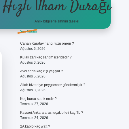
Hızlı İlham Durağı
Anlık bilgilerle zihnini tazele!
Sidebar
Son Yazılar
ilbet giriş
Canan Karatay hangi tuzu önerir ?
Ağustos 6, 2026
Kulak zarı kaç santim içeridedir ?
Ağustos 6, 2026
Avcılar’da kaç kişi yaşıyor ?
Ağustos 5, 2026
Allah bize niye peygamber göndermiştir ?
Ağustos 3, 2026
Koç burcu sadık mıdır ?
Temmuz 27, 2026
Kayseri Ankara arası uçak bileti kaç TL ?
Temmuz 24, 2026
2A kablo kaç watt ?