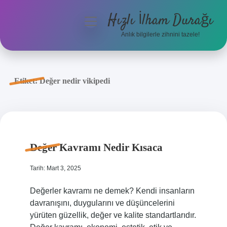
Hızlı İlham Durağı
menüyü
aç
Anlık bilgilerle zihnini tazele!
Anasayfa
Gizlilik Politikası
Etiket:
Değer nedir vikipedi
Yasal Uyarı
Hakkımızda
Değer Kavramı Nedir Kısaca
Tarih: Mart 3, 2025
Değerler kavramı ne demek? Kendi insanların
davranışını, duygularını ve düşüncelerini
yürüten güzellik, değer ve kalite standartlarıdır.