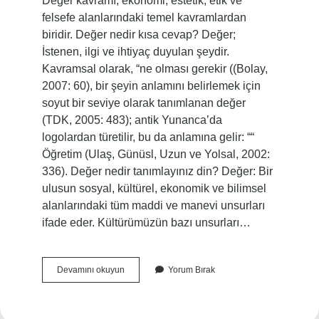
Değer kavramı, ekonomi, estetik, etik ve
felsefe alanlarındaki temel kavramlardan
biridir. Değer nedir kısa cevap? Değer;
İstenen, ilgi ve ihtiyaç duyulan şeydir.
Kavramsal olarak, “ne olması gerekir ((Bolay,
2007: 60), bir şeyin anlamını belirlemek için
soyut bir seviye olarak tanımlanan değer
(TDK, 2005: 483); antik Yunanca’da
logolardan türetilir, bu da anlamına gelir: ““
Öğretim (Ulaş, Günüsl, Uzun ve Yolsal, 2002:
336). Değer nedir tanımlayınız din? Değer: Bir
ulusun sosyal, kültürel, ekonomik ve bilimsel
alanlarındaki tüm maddi ve manevi unsurları
ifade eder. Kültürümüzün bazı unsurları…
Değer
Devamını okuyun
Yorum Bırak
Kavramı
Nedir
Kısaca