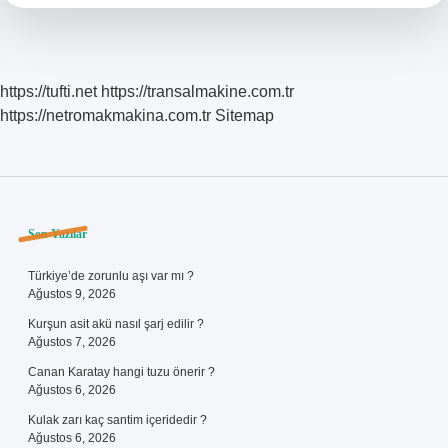
https://tufti.net
https://transalmakine.com.tr
https://netromakmakina.com.tr
Sitemap
Sidebar
Son Yazılar
Türkiye’de zorunlu aşı var mı ?
Ağustos 9, 2026
Kurşun asit akü nasıl şarj edilir ?
Ağustos 7, 2026
Canan Karatay hangi tuzu önerir ?
Ağustos 6, 2026
Kulak zarı kaç santim içeridedir ?
Ağustos 6, 2026