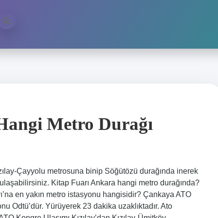
Hangi Metro Durağı
Kızılay-Çayyolu metrosuna binip Söğütözü durağında inerek
laşabilirsiniz. Kitap Fuarı Ankara hangi metro durağında?
’na en yakın metro istasyonu hangisidir? Çankaya ATO
nu Odtü’dür. Yürüyerek 23 dakika uzaklıktadır. Ato
 ATO Kongre Ulaşımı Kızılay’dan Kızılay-Ümitköy