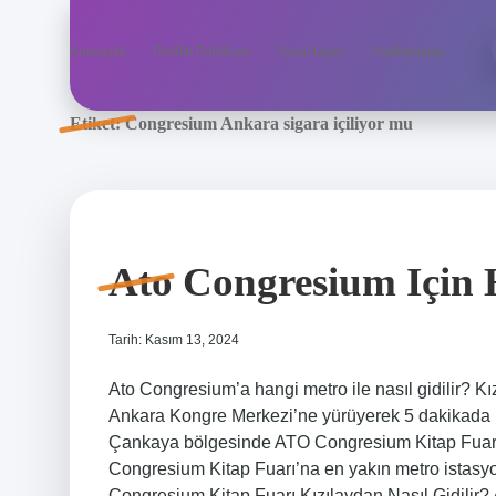
Anasayfa
Gizlilik Politikası
Yasal Uyarı
Hakkımızda
Etiket:
Congresium Ankara sigara içiliyor mu
Ato Congresium Için 
Tarih: Kasım 13, 2024
Ato Congresium’a hangi metro ile nasıl gidilir? 
Ankara Kongre Merkezi’ne yürüyerek 5 dakikada u
Çankaya bölgesinde ATO Congresium Kitap Fuarı
Congresium Kitap Fuarı’na en yakın metro istasyo
Congresium Kitap Fuarı Kızılaydan Nasıl Gidilir?