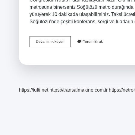
metrosuna binerseniz Söğütözü metro durağında in
yürüyerek 10 dakikada ulaşabilirsiniz. Taksi ücre
Söğütözü’nde çeşitli konferans, sergi ve fuarların
Ato
Devamını okuyun
Yorum Bırak
Congresium
Için
Hangi
Metro
Durağı
https://tufti.net
https://transalmakine.com.tr
https://net