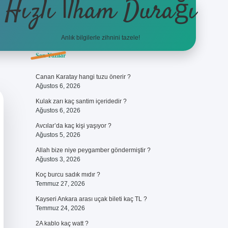
Hızlı İlham Durağı
Anlık bilgilerle zihnini tazele!
Sidebar
Son Yazılar
ilbet giriş
Canan Karatay hangi tuzu önerir ?
Ağustos 6, 2026
Kulak zarı kaç santim içeridedir ?
Ağustos 6, 2026
Avcılar’da kaç kişi yaşıyor ?
Ağustos 5, 2026
Allah bize niye peygamber göndermiştir ?
Ağustos 3, 2026
Koç burcu sadık mıdır ?
Temmuz 27, 2026
Kayseri Ankara arası uçak bileti kaç TL ?
Temmuz 24, 2026
2A kablo kaç watt ?