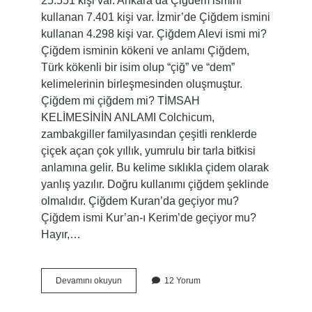
25.551 kişi var. Ankara’da Çiğdem ismini
kullanan 7.401 kişi var. İzmir’de Çiğdem ismini
kullanan 4.298 kişi var. Çiğdem Alevi ismi mi?
Çiğdem isminin kökeni ve anlamı Çiğdem,
Türk kökenli bir isim olup “çiğ” ve “dem”
kelimelerinin birleşmesinden oluşmuştur.
Çiğdem mi çiğdem mi? TİMSAH
KELİMESİNİN ANLAMI Colchicum,
zambakgiller familyasından çeşitli renklerde
çiçek açan çok yıllık, yumrulu bir tarla bitkisi
anlamına gelir. Bu kelime sıklıkla çidem olarak
yanlış yazılır. Doğru kullanımı çiğdem şeklinde
olmalıdır. Çiğdem Kuran’da geçiyor mu?
Çiğdem ismi Kur’an-ı Kerim’de geçiyor mu?
Hayır,…
Çiğdem
Devamını okuyun
12 Yorum
Kelimesi
Nereden