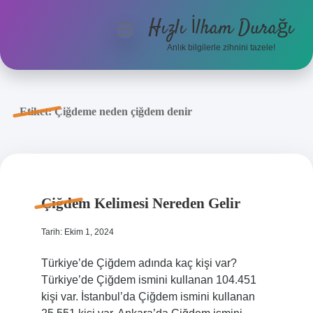
Hızlı İlham Durağı
menüyü
aç
Anlık bilgilerle zihnini tazele!
Anasayfa
Gizlilik Politikası
Etiket:
Çiğdeme neden çiğdem denir
Yasal Uyarı
Hakkımızda
Çiğdem Kelimesi Nereden Gelir
Tarih: Ekim 1, 2024
Türkiye’de Çiğdem adında kaç kişi var?
Türkiye’de Çiğdem ismini kullanan 104.451
kişi var. İstanbul’da Çiğdem ismini kullanan