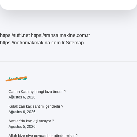
Gelir
https://tufti.net
https://transalmakine.com.tr
https://netromakmakina.com.tr
Sitemap
Sidebar
Son Yazılar
Canan Karatay hangi tuzu önerir ?
Ağustos 6, 2026
Kulak zarı kaç santim içeridedir ?
Ağustos 6, 2026
Avcılar’da kaç kişi yaşıyor ?
Ağustos 5, 2026
Allah bize niye peygamber göndermiştir ?