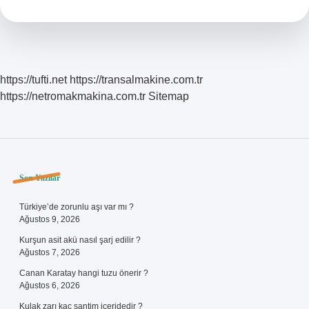
Muhasebe
https://tufti.net
https://transalmakine.com.tr
https://netromakmakina.com.tr
Sitemap
Sidebar
Son Yazılar
Türkiye’de zorunlu aşı var mı ?
Ağustos 9, 2026
Kurşun asit akü nasıl şarj edilir ?
Ağustos 7, 2026
Canan Karatay hangi tuzu önerir ?
Ağustos 6, 2026
Kulak zarı kaç santim içeridedir ?