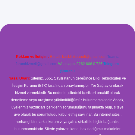
iş
Reklam ve İletişim:
E-mail:
backlinkpaneli@gmail.com
Teams:
forumhizmeti@gmail.com
Whatsapp: 0262 606 0 726
Telegram:
@karabul
Yasal Uyarı:
Sitemiz, 5651 Sayılı Kanun gereğince Bilgi Teknolojileri ve
İletişim Kurumu (BTK) tarafından onaylanmış bir Yer Sağlayıcı olarak
hizmet vermektedir. Bu nedenle, sitedeki içerikleri proaktif olarak
denetleme veya araştırma yükümlülüğümüz bulunmamaktadır. Ancak,
üyelerimiz yazdıkları içeriklerin sorumluluğunu taşımakta olup, siteye
üye olarak bu sorumluluğu kabul etmiş sayılırlar. Bu internet sitesi,
herhangi bir marka, kurum veya şahıs şirketi ile hiçbir bağlantısı
bulunmamaktadır. Sitede yalnızca kendi hazırladığımız makaleler