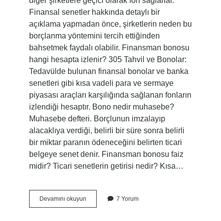
diğer şirketlere geçici olarak fon sağlarlar.
Finansal senetler hakkında detaylı bir
açıklama yapmadan önce, şirketlerin neden bu
borçlanma yöntemini tercih ettiğinden
bahsetmek faydalı olabilir. Finansman bonosu
hangi hesapta izlenir? 305 Tahvil ve Bonolar:
Tedavülde bulunan finansal bonolar ve banka
senetleri gibi kısa vadeli para ve sermaye
piyasası araçları karşılığında sağlanan fonların
izlendiği hesaptır. Bono nedir muhasebe?
Muhasebe defteri. Borçlunun imzalayıp
alacaklıya verdiği, belirli bir süre sonra belirli
bir miktar paranın ödeneceğini belirten ticari
belgeye senet denir. Finansman bonosu faiz
midir? Ticari senetlerin getirisi nedir? Kısa…
Finansman
Devamını okuyun
7 Yorum
Bonosu
Nedir