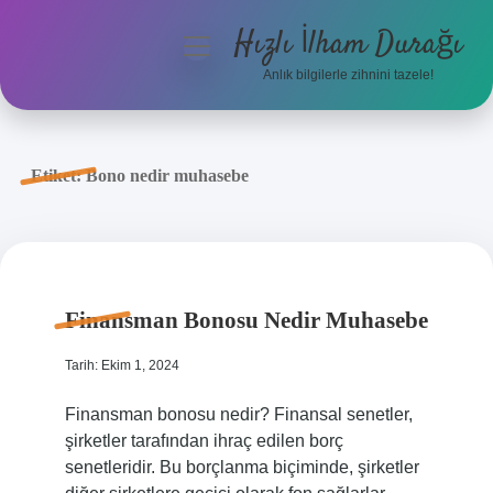
Hızlı İlham Durağı
menüyü
aç
Anlık bilgilerle zihnini tazele!
Anasayfa
Gizlilik Politikası
Etiket:
Bono nedir muhasebe
Yasal Uyarı
Hakkımızda
Finansman Bonosu Nedir Muhasebe
Tarih: Ekim 1, 2024
Finansman bonosu nedir? Finansal senetler,
şirketler tarafından ihraç edilen borç
senetleridir. Bu borçlanma biçiminde, şirketler