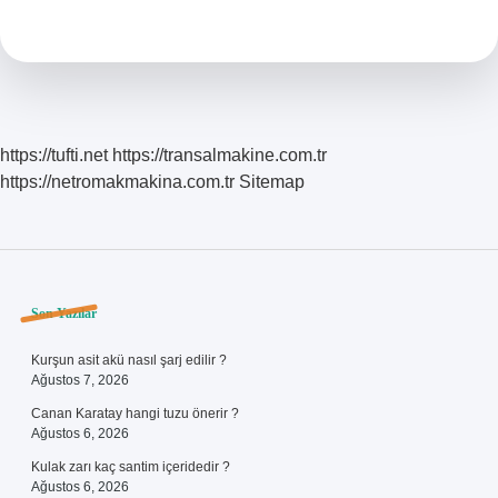
Kapanıyor
https://tufti.net
https://transalmakine.com.tr
https://netromakmakina.com.tr
Sitemap
Sidebar
Son Yazılar
Kurşun asit akü nasıl şarj edilir ?
Ağustos 7, 2026
Canan Karatay hangi tuzu önerir ?
Ağustos 6, 2026
Kulak zarı kaç santim içeridedir ?
Ağustos 6, 2026