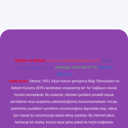
ş
Reklam ve İletişim:
E-mail:
backlinkpaneli@gmail.com
Teams:
forumhizmeti@gmail.com
Whatsapp: 0262 606 0 726
Telegram:
@karabul
Yasal Uyarı:
Sitemiz, 5651 Sayılı Kanun gereğince Bilgi Teknolojileri ve
İletişim Kurumu (BTK) tarafından onaylanmış bir Yer Sağlayıcı olarak
hizmet vermektedir. Bu nedenle, sitedeki içerikleri proaktif olarak
denetleme veya araştırma yükümlülüğümüz bulunmamaktadır. Ancak,
üyelerimiz yazdıkları içeriklerin sorumluluğunu taşımakta olup, siteye
üye olarak bu sorumluluğu kabul etmiş sayılırlar. Bu internet sitesi,
herhangi bir marka, kurum veya şahıs şirketi ile hiçbir bağlantısı