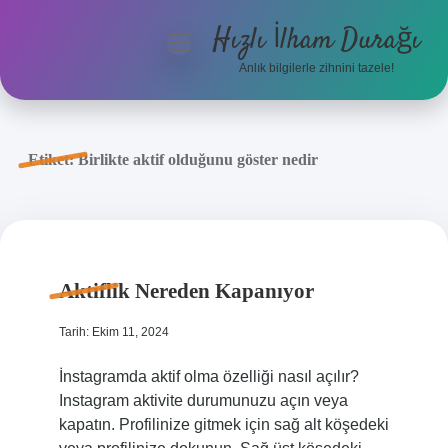
Hızlı İlham Durağı
menüyü
aç
Anlık bilgilerle zihnini tazele!
Anasayfa
Gizlilik Politikası
Etiket:
Birlikte aktif olduğunu göster nedir
Yasal Uyarı
Hakkımızda
Aktiflik Nereden Kapanıyor
Tarih: Ekim 11, 2024
İnstagramda aktif olma özelliği nasıl açılır?
Instagram aktivite durumunuzu açın veya
kapatın. Profilinize gitmek için sağ alt köşedeki