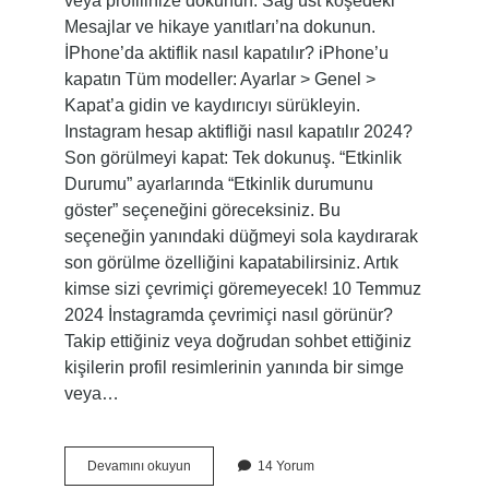
veya profilinize dokunun. Sağ üst köşedeki
Mesajlar ve hikaye yanıtları’na dokunun.
İPhone’da aktiflik nasıl kapatılır? iPhone’u
kapatın Tüm modeller: Ayarlar > Genel >
Kapat’a gidin ve kaydırıcıyı sürükleyin.
Instagram hesap aktifliği nasıl kapatılır 2024?
Son görülmeyi kapat: Tek dokunuş. “Etkinlik
Durumu” ayarlarında “Etkinlik durumunu
göster” seçeneğini göreceksiniz. Bu
seçeneğin yanındaki düğmeyi sola kaydırarak
son görülme özelliğini kapatabilirsiniz. Artık
kimse sizi çevrimiçi göremeyecek! 10 Temmuz
2024 İnstagramda çevrimiçi nasıl görünür?
Takip ettiğiniz veya doğrudan sohbet ettiğiniz
kişilerin profil resimlerinin yanında bir simge
veya…
Aktiflik
Devamını okuyun
14 Yorum
Nereden