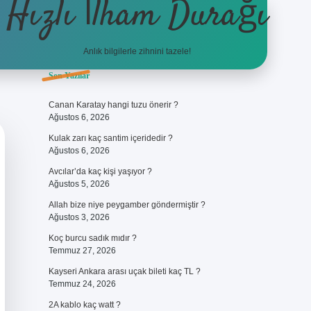
Hızlı İlham Durağı
Anlık bilgilerle zihnini tazele!
Sidebar
Son Yazılar
ilbet giriş
Canan Karatay hangi tuzu önerir ?
Ağustos 6, 2026
Kulak zarı kaç santim içeridedir ?
Ağustos 6, 2026
Avcılar’da kaç kişi yaşıyor ?
Ağustos 5, 2026
Allah bize niye peygamber göndermiştir ?
Ağustos 3, 2026
Koç burcu sadık mıdır ?
Temmuz 27, 2026
Kayseri Ankara arası uçak bileti kaç TL ?
Temmuz 24, 2026
2A kablo kaç watt ?