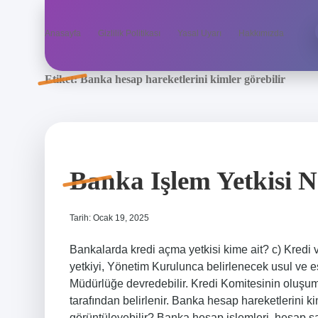
Anasayfa
Gizlilik Politikası
Yasal Uyarı
Hakkımızda
Etiket:
Banka hesap hareketlerini kimler görebilir
Banka Işlem Yetkisi N
Tarih: Ocak 19, 2025
Bankalarda kredi açma yetkisi kime ait? c) Kredi 
yetkiyi, Yönetim Kurulunca belirlenecek usul ve
Müdürlüğe devredebilir. Kredi Komitesinin oluşum
tarafından belirlenir. Banka hesap hareketlerini k
görüntüleyebilir? Banka hesap işlemleri, hesap sah