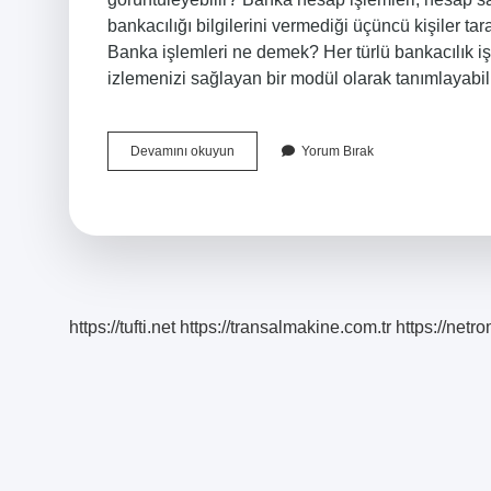
bankacılığı bilgilerini vermediği üçüncü kişiler ta
Banka işlemleri ne demek? Her türlü bankacılık iş
izlemenizi sağlayan bir modül olarak tanımlayabili
Banka
Devamını okuyun
Yorum Bırak
Işlem
Yetkisi
Nedir
https://tufti.net
https://transalmakine.com.tr
https://net