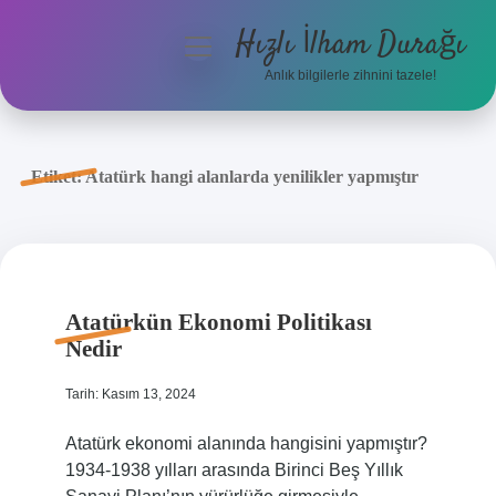
Hızlı İlham Durağı
menüyü
aç
Anlık bilgilerle zihnini tazele!
Anasayfa
Gizlilik Politikası
Etiket:
Atatürk hangi alanlarda yenilikler yapmıştır
Yasal Uyarı
Hakkımızda
Atatürkün Ekonomi Politikası
Nedir
Tarih: Kasım 13, 2024
Atatürk ekonomi alanında hangisini yapmıştır?
1934-1938 yılları arasında Birinci Beş Yıllık