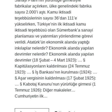
Sanayi Planı’nın yürürlüğe girmesiyle
fabrikalar açılırken, ülke genelindeki fabrika
sayısı 2.000’i aştı. Kamu iktisadi
teşebbüslerinin sayısı 36’dan 111’e
yükselirken, Türkiye’nin ilk iktisadi kamu
iktisadi teşebbüsü olan Sümerbank’a sanayi
planlaması ve yatırımları yönlendirme görevi
verildi. Atatürk’ün ekonomik alanda yaptığı
inkılaplar nelerdir? Ekonomik alanda yapılan
devrimler nelerdir? Ekonomik alanda yapılan
devrimler (18 Şubat – 4 Mart 1923): … §
Kapitülasyonların kaldırılması (24 Temmuz
1923): … § İş Bankası’nın kurulması (1924): …
§ Aşar vergisinin kaldırılması (17 Şubat 1925):
… § Kabotaj Kanunu’nun yürürlüğe girmesi (1
Temmuz 1926): Diğer makaleler…
Cumhuriyetin ilk…