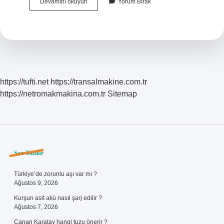
Atatürkün
Devamını okuyun
Yorum Bırak
Ekonomi
Politikası
Nedir
https://tufti.net
https://transalmakine.com.tr
https://netromakmakina.com.tr
Sitemap
Sidebar
Son Yazılar
Türkiye’de zorunlu aşı var mı ?
Ağustos 9, 2026
Kurşun asit akü nasıl şarj edilir ?
Ağustos 7, 2026
Canan Karatay hangi tuzu önerir ?