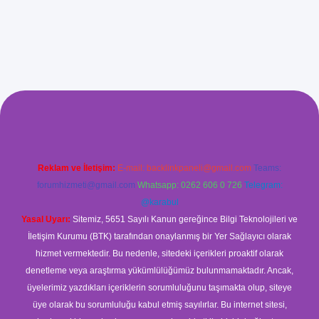
ilbet giriş
Reklam ve İletişim:
E-mail:
backlinkpaneli@gmail.com
Teams:
forumhizmeti@gmail.com
Whatsapp: 0262 606 0 726
Telegram:
@karabul
Yasal Uyarı:
Sitemiz, 5651 Sayılı Kanun gereğince Bilgi Teknolojileri ve
İletişim Kurumu (BTK) tarafından onaylanmış bir Yer Sağlayıcı olarak
hizmet vermektedir. Bu nedenle, sitedeki içerikleri proaktif olarak
denetleme veya araştırma yükümlülüğümüz bulunmamaktadır. Ancak,
üyelerimiz yazdıkları içeriklerin sorumluluğunu taşımakta olup, siteye
üye olarak bu sorumluluğu kabul etmiş sayılırlar. Bu internet sitesi,