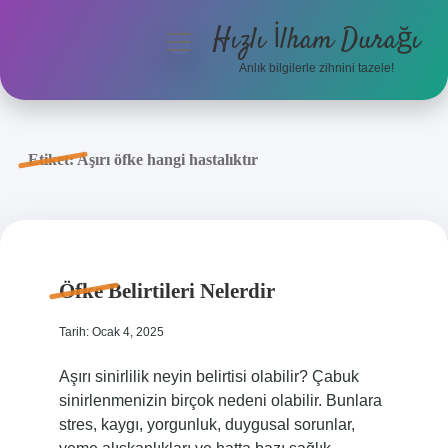
Hızlı İlham Durağı
menüyü
aç
Anlık bilgilerle zihnini tazele!
Anasayfa
Gizlilik Politikası
Etiket:
Aşırı öfke hangi hastalıktır
Yasal Uyarı
Hakkımızda
Öfke Belirtileri Nelerdir
Tarih: Ocak 4, 2025
Aşırı sinirlilik neyin belirtisi olabilir? Çabuk
sinirlenmenizin birçok nedeni olabilir. Bunlara
stres, kaygı, yorgunluk, duygusal sorunlar,