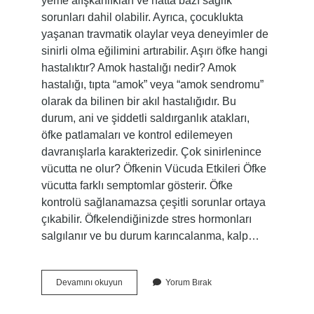
yeme alışkanlıkları ve hatta bazı sağlık
sorunları dahil olabilir. Ayrıca, çocuklukta
yaşanan travmatik olaylar veya deneyimler de
sinirli olma eğilimini artırabilir. Aşırı öfke hangi
hastalıktır? Amok hastalığı nedir? Amok
hastalığı, tıpta “amok” veya “amok sendromu”
olarak da bilinen bir akıl hastalığıdır. Bu
durum, ani ve şiddetli saldırganlık atakları,
öfke patlamaları ve kontrol edilemeyen
davranışlarla karakterizedir. Çok sinirlenince
vücutta ne olur? Öfkenin Vücuda Etkileri Öfke
vücutta farklı semptomlar gösterir. Öfke
kontrolü sağlanamazsa çeşitli sorunlar ortaya
çıkabilir. Öfkelendiğinizde stres hormonları
salgılanır ve bu durum karıncalanma, kalp…
Öfke
Devamını okuyun
Yorum Bırak
Belirtileri
Nelerdir