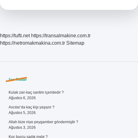
https://tufti.net
https://transalmakine.com.tr
https://netromakmakina.com.tr
Sitemap
Sidebar
Son Yazılar
Kulak zarı kaç santim içeridedir ?
Ağustos 6, 2026
Avcılar’da kaç kişi yaşıyor ?
Ağustos 5, 2026
Allah bize niye peygamber göndermiştir ?
Ağustos 3, 2026
Koç burcu sadık mıdır ?