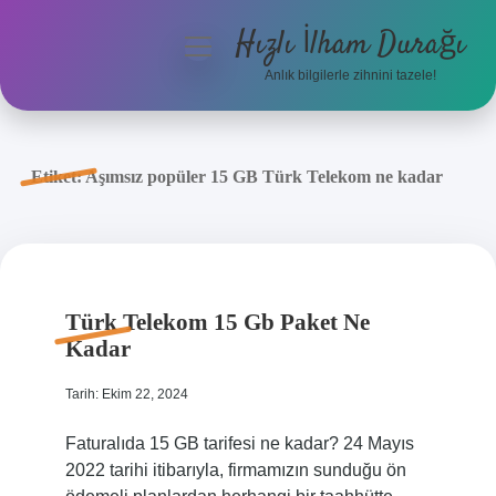
Hızlı İlham Durağı
menüyü
aç
Anlık bilgilerle zihnini tazele!
Anasayfa
Gizlilik Politikası
Etiket:
Aşımsız popüler 15 GB Türk Telekom ne kadar
Yasal Uyarı
Hakkımızda
Türk Telekom 15 Gb Paket Ne
Kadar
Tarih: Ekim 22, 2024
Faturalıda 15 GB tarifesi ne kadar? 24 Mayıs
2022 tarihi itibarıyla, firmamızın sunduğu ön