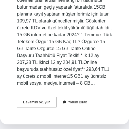
ödemeli planlardan herhangi bir taahhütte
bulunmadan geçiş yaparak faturalıda 15GB
planına kayıt yaptıran müşterilerimiz için tutar
109,97 TL olarak güncellenmiştir. Gösterilen
ücrete KDV ve özel teklif yükümlülüğü dahildir.
15 GB internet ne kadar 2024? 1 Temmuz Türk
Telekom Özgür 15 GB Kaç TL? Özgürce 15
GB Tarife Özgürce 15 GB Tarife Online
Başvuru Taahhütlü Fiyat Teklifi *İlk 12 ay
207,28 TL İkinci 12 ay 234,91 TLOnline
başvuruda taahhütsüz özel fiyat** 293,64 TL1
ay ücretsiz mobil internet15 GB1 ay ücretsiz
mobil sosyal medya interneti – 8 GB…
Türk
Devamını okuyun
Yorum Bırak
Telekom
15
Gb
Paket
Ne