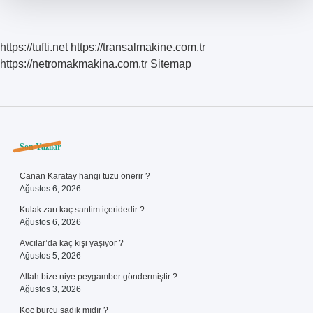
Kadar
https://tufti.net
https://transalmakine.com.tr
https://netromakmakina.com.tr
Sitemap
Sidebar
Son Yazılar
Canan Karatay hangi tuzu önerir ?
Ağustos 6, 2026
Kulak zarı kaç santim içeridedir ?
Ağustos 6, 2026
Avcılar’da kaç kişi yaşıyor ?
Ağustos 5, 2026
Allah bize niye peygamber göndermiştir ?
Ağustos 3, 2026
Koç burcu sadık mıdır ?