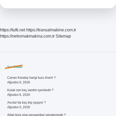
Denir
https://tufti.net
https://transalmakine.com.tr
https://netromakmakina.com.tr
Sitemap
Sidebar
Son Yazılar
Canan Karatay hangi tuzu önerir ?
Ağustos 6, 2026
Kulak zarı kaç santim içeridedir ?
Ağustos 6, 2026
Avcılar’da kaç kişi yaşıyor ?
Ağustos 5, 2026
Allah bize niye peygamber göndermiştir ?