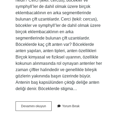
nedir? Cerci (tekil: cercus), böcekler ve
symphyll’ler de dahil olmak üzere birçok
eklembacaklının en arka segmentlerinde
bulunan çift uzantılardır. Cerci (tekil: cercus),
böcekler ve symphyll’ler de dahil olmak üzere
birçok eklembacaklının en arka
segmentlerinde bulunan çift uzantılardır.
Böceklerde kaç çift anten var? Böceklerde
anten yapıları, anten tipleri, anten özellikleri
Birçok kimyasal ve fiziksel uyarının, özellikle
kokunun alınmasında rol oynayan antenler her
zaman çiftler halindedir ve genellikle bileşik
gözlerin yakınında başın üzerinde büyür.
Antenin baş kapsülünden çıktığı deliğe anten
deliği denir. Böceklerde stigma…
Böceklerde
Devamını okuyun
Yorum Bırak
Antene
Ne