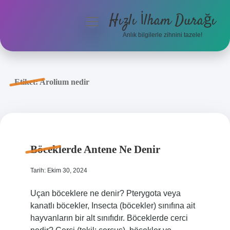
Hızlı İlham Durağı
menüyü
aç
Anlık bilgilerle zihnini tazele!
Anasayfa
Gizlilik Politikası
Etiket:
Arolium nedir
Yasal Uyarı
Hakkımızda
Böceklerde Antene Ne Denir
Tarih: Ekim 30, 2024
Uçan böceklere ne denir? Pterygota veya
kanatlı böcekler, Insecta (böcekler) sınıfına ait
hayvanların bir alt sınıfıdır. Böceklerde cerci