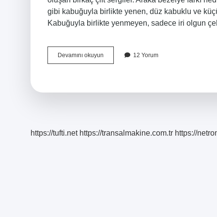
gibi kabuğuyla birlikte yenen, düz kabuklu ve küçü
Kabuğuyla birlikte yenmeyen, sadece iri olgun çe
Ata
Devamını okuyun
12 Yorum
Bezelye
Nedir
https://tufti.net
https://transalmakine.com.tr
https://net