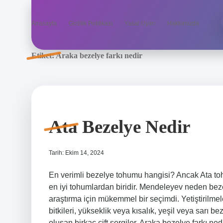
Anasayfa
Gizlilik Politikası
Yasal Uyarı
Hakkımızda
Etiket:
Araka bezelye farkı nedir
Ata Bezelye Nedir
Tarih: Ekim 14, 2024
En verimli bezelye tohumu hangisi? Ancak Ata toh
en iyi tohumlardan biridir. Mendeleyev neden beze
araştırma için mükemmel bir seçimdi. Yetiştirilmel
bitkileri, yükseklik veya kısalık, yeşil veya sarı 
oluşan birkaç çift sergiler. Araka bezelye farkı n