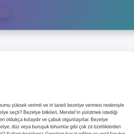
umu yüksek verimli ve iri taneli bezelye vermesi nedeniyle
lye seçti? Bezelye bitkileri, Mendel’in yürütmek istediği
eri oldukça kolaydır ve çabuk olgunlaşırlar. Bezelye
bezelye, düz veya buruşuk tohumlar gibi çok zıt özelliklerden
edir? Sultani bezelyesi: Gençken hasat edilen ve yeşil fasulye