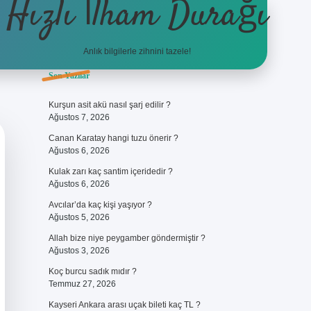
Hızlı İlham Durağı
Anlık bilgilerle zihnini tazele!
Sidebar
Son Yazılar
ilbet giriş
Kurşun asit akü nasıl şarj edilir ?
Ağustos 7, 2026
Canan Karatay hangi tuzu önerir ?
Ağustos 6, 2026
Kulak zarı kaç santim içeridedir ?
Ağustos 6, 2026
Avcılar’da kaç kişi yaşıyor ?
Ağustos 5, 2026
Allah bize niye peygamber göndermiştir ?
Ağustos 3, 2026
Koç burcu sadık mıdır ?
Temmuz 27, 2026
Kayseri Ankara arası uçak bileti kaç TL ?