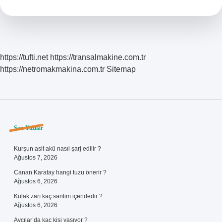
https://tufti.net
https://transalmakine.com.tr
https://netromakmakina.com.tr
Sitemap
Sidebar
Son Yazılar
Kurşun asit akü nasıl şarj edilir ?
Ağustos 7, 2026
Canan Karatay hangi tuzu önerir ?
Ağustos 6, 2026
Kulak zarı kaç santim içeridedir ?
Ağustos 6, 2026
Avcılar’da kaç kişi yaşıyor ?