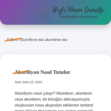
Hızlı İlham Durağı
menüyü
aç
Anlık bilgilerle zihnini tazele!
Anasayfa
Gizlilik Politikası
Etiket:
Akordiyon mu akordeon mu
Yasal Uyarı
Hakkımızda
Akordiyon Nasıl Tutulur
Tarih: Ekim 25, 2024
Akordiyon nasıl çalışır? Akordeon, akordeon
veya akordeon, bir körüğün aktivasyonuyla
oluşturulan hava akışından etkilenen serbest