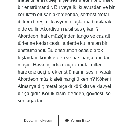
metal dillerin titreşimiyle ses üreten pnömatik
bir enstrümandır. Bir veya iki kılavuzdan ve bir
körükten oluşan akordeonda, serbest metal
dillerin titreşimi klavyenin tuşlarına basılarak
elde edilir. Akordiyon nasıl ses çıkarır?
Akordeon, halk müziğinden tango ve caz alt
türlerine kadar çeşitli türlerde kullanılan bir
enstrümandır. Bu enstrüman esas olarak
tuşlardan, körüklerden ve bas parçalarından
oluşur. Hava, içindeki küçük metal dilleri
harekete geçirerek enstrümanın sesini yaratır.
Akordeon müzik aleti hangi ülkenin? Kökeni
Almanya’dır; metal bıçaklı körüklü ve klavyeli
bir çalgıdır. Körük kısmı deriden, gövdesi ise
sert ağaçtan…
Akordiyon
Devamını okuyun
Yorum Bırak
Nasıl
Tutulur