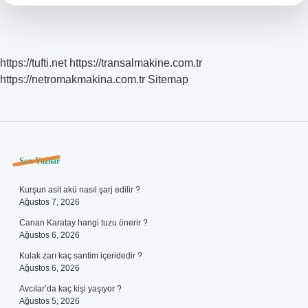
https://tufti.net
https://transalmakine.com.tr
https://netromakmakina.com.tr
Sitemap
Sidebar
Son Yazılar
Kurşun asit akü nasıl şarj edilir ?
Ağustos 7, 2026
Canan Karatay hangi tuzu önerir ?
Ağustos 6, 2026
Kulak zarı kaç santim içeridedir ?
Ağustos 6, 2026
Avcılar’da kaç kişi yaşıyor ?
Ağustos 5, 2026