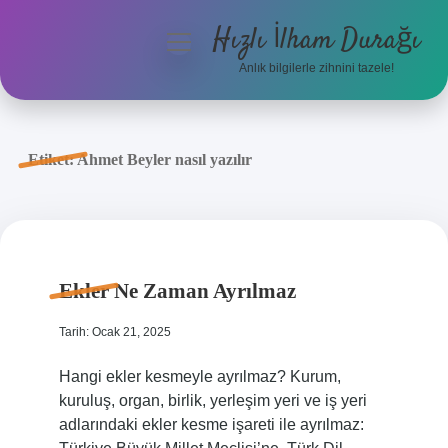
Hızlı İlham Durağı
menüyü
aç
Anlık bilgilerle zihnini tazele!
Anasayfa
Gizlilik Politikası
Etiket:
Ahmet Beyler nasıl yazılır
Yasal Uyarı
Hakkımızda
Ekler Ne Zaman Ayrılmaz
Tarih: Ocak 21, 2025
Hangi ekler kesmeyle ayrılmaz? Kurum,
kuruluş, organ, birlik, yerleşim yeri ve iş yeri
adlarındaki ekler kesme işareti ile ayrılmaz: