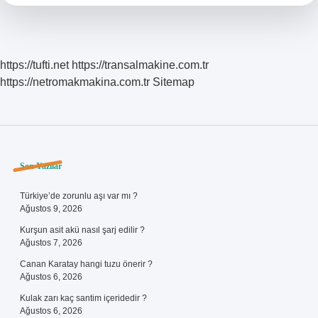
https://tufti.net
https://transalmakine.com.tr
https://netromakmakina.com.tr
Sitemap
Sidebar
Son Yazılar
Türkiye’de zorunlu aşı var mı ?
Ağustos 9, 2026
Kurşun asit akü nasıl şarj edilir ?
Ağustos 7, 2026
Canan Karatay hangi tuzu önerir ?
Ağustos 6, 2026
Kulak zarı kaç santim içeridedir ?
Ağustos 6, 2026