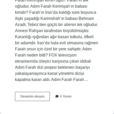
Farah Kerimşah kimin oğlu? Farah’ın tek
oğludur. Adım Farah Kerimşah’ın babası
kimdir? Farah’ın İran’da kaldığı süre boyunca
ilişki yaşadığı Karimshah’ın babası Behnam
Azadi; Tebriz’den güçlü bir ailenin tek oğludur.
Annesi Rahşan tarafından büyütülmüştür.
Karanlığı ışığından ağır basan tutkulu, öfkeli
bir adamdır. İran’da hala evli olmasına rağmen
Farah onun için özel bir yere sahiptir. Adım
Farah neden bitti? FOX televizyon
ekranlarında izleyici karşısına çıkan iddialı
Adım Farah dizi projesi beklenen başarıyı
yakalayamayınca kanal yönetimi diziyi
kapatma kararı aldı. Adım Farah Farah…
Rastin
Devamını okuyun
6 Yorum
Paknahad
Hastalığı
Nedir