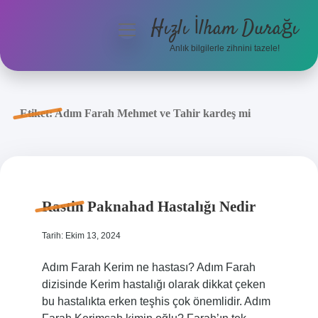
Hızlı İlham Durağı
menüyü
aç
Anlık bilgilerle zihnini tazele!
Anasayfa
Gizlilik Politikası
Etiket:
Adım Farah Mehmet ve Tahir kardeş mi
Yasal Uyarı
Hakkımızda
Rastin Paknahad Hastalığı Nedir
Tarih: Ekim 13, 2024
Adım Farah Kerim ne hastası? Adım Farah
dizisinde Kerim hastalığı olarak dikkat çeken
bu hastalıkta erken teşhis çok önemlidir. Adım