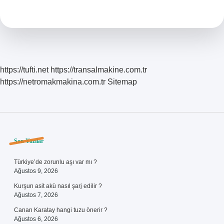
Puk
Kodu
Nerede
Yazar
https://tufti.net
https://transalmakine.com.tr
https://netromakmakina.com.tr
Sitemap
Sidebar
Son Yazılar
Türkiye’de zorunlu aşı var mı ?
Ağustos 9, 2026
Kurşun asit akü nasıl şarj edilir ?
Ağustos 7, 2026
Canan Karatay hangi tuzu önerir ?
Ağustos 6, 2026