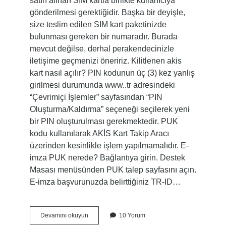
satın alınan SIM kartla birlikte kullanıcıya
gönderilmesi gerektiğidir. Başka bir deyişle,
size teslim edilen SIM kart paketinizde
bulunması gereken bir numaradır. Burada
mevcut değilse, derhal perakendecinizle
iletişime geçmenizi öneririz. Kilitlenen akis
kart nasıl açılır? PIN kodunun üç (3) kez yanlış
girilmesi durumunda www..tr adresindeki
“Çevrimiçi İşlemler” sayfasından “PIN
Oluşturma/Kaldırma” seçeneği seçilerek yeni
bir PIN oluşturulması gerekmektedir. PUK
kodu kullanılarak AKİS Kart Takip Aracı
üzerinden kesinlikle işlem yapılmamalıdır. E-
imza PUK nerede? Bağlantıya girin. Destek
Masası menüsünden PUK talep sayfasını açın.
E-imza başvurunuzda belirttiğiniz TR-ID…
Akis
Devamını okuyun
10 Yorum
Kart