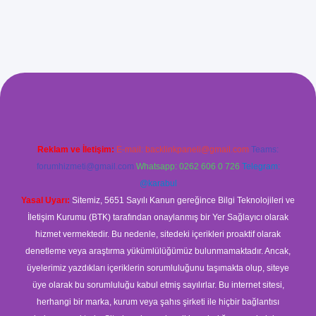
ş
Reklam ve İletişim:
E-mail:
backlinkpaneli@gmail.com
Teams:
forumhizmeti@gmail.com
Whatsapp: 0262 606 0 726
Telegram:
@karabul
Yasal Uyarı:
Sitemiz, 5651 Sayılı Kanun gereğince Bilgi Teknolojileri ve
İletişim Kurumu (BTK) tarafından onaylanmış bir Yer Sağlayıcı olarak
hizmet vermektedir. Bu nedenle, sitedeki içerikleri proaktif olarak
denetleme veya araştırma yükümlülüğümüz bulunmamaktadır. Ancak,
üyelerimiz yazdıkları içeriklerin sorumluluğunu taşımakta olup, siteye
üye olarak bu sorumluluğu kabul etmiş sayılırlar. Bu internet sitesi,
herhangi bir marka, kurum veya şahıs şirketi ile hiçbir bağlantısı