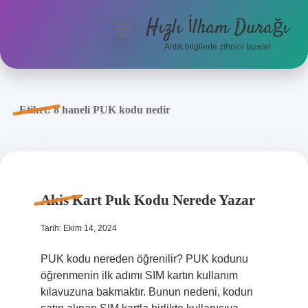
Hızlı İlham Durağı
menüyü
aç
Anlık bilgilerle zihnini tazele!
Anasayfa
Gizlilik Politikası
Etiket:
8 haneli PUK kodu nedir
Yasal Uyarı
Hakkımızda
Akis Kart Puk Kodu Nerede Yazar
Tarih: Ekim 14, 2024
PUK kodu nereden öğrenilir? PUK kodunu
öğrenmenin ilk adımı SIM kartın kullanım
kılavuzuna bakmaktır. Bunun nedeni, kodun