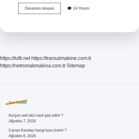
Aktivasyon
Devamını okuyun
14 Yorum
Kodu
Geçersiz
Ne
Demek
https://tufti.net
https://transalmakine.com.tr
https://netromakmakina.com.tr
Sitemap
Sidebar
Son Yazılar
Kurşun asit akü nasıl şarj edilir ?
Ağustos 7, 2026
Canan Karatay hangi tuzu önerir ?
Ağustos 6, 2026