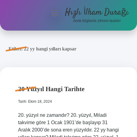
Hızlı İlham Durağı
menüyü
aç
Anlık bilgilerle zihnini tazele!
Anasayfa
Gizlilik Politikası
Etiket:
22 yy hangi yılları kapsar
Yasal Uyarı
Hakkımızda
20 Yüzyıl Hangi Tarihte
Tarih: Ekim 18, 2024
20. yüzyıl ne zamandır? 20. yüzyıl, Miladi
takvime göre 1 Ocak 1901’de başlayıp 31
Aralık 2000’de sona eren yüzyıldır. 22 yy hangi