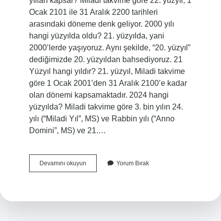
yılları kapsar? Miladi takvime göre 22. yüzyıl, 1
Ocak 2101 ile 31 Aralık 2200 tarihleri ​​
arasındaki döneme denk geliyor. 2000 yılı
hangi yüzyılda oldu? 21. yüzyılda, yani
2000’lerde yaşıyoruz. Aynı şekilde, “20. yüzyıl”
dediğimizde 20. yüzyıldan bahsediyoruz. 21
Yüzyıl hangi yıldır? 21. yüzyıl, Miladi takvime
göre 1 Ocak 2001’den 31 Aralık 2100’e kadar
olan dönemi kapsamaktadır. 2024 hangi
yüzyılda? Miladi takvime göre 3. bin yılın 24.
yılı (“Miladi Yıl”, MS) ve Rabbin yılı (“Anno
Domini”, MS) ve 21.…
20
Devamını okuyun
Yorum Bırak
Yüzyıl
Hangi
Tarihte