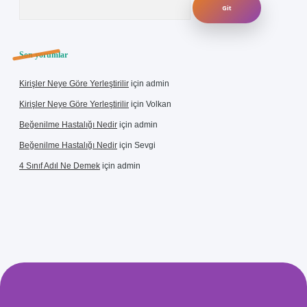
Son yorumlar
Kirişler Neye Göre Yerleştirilir
için
admin
Kirişler Neye Göre Yerleştirilir
için
Volkan
Beğenilme Hastalığı Nedir
için
admin
Beğenilme Hastalığı Nedir
için
Sevgi
4 Sınıf Adıl Ne Demek
için
admin
ş