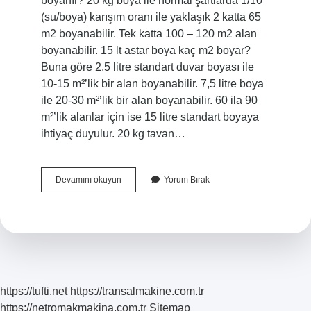
boyanır? 20 kg boya ile normal şartlarda 1/10
(su/boya) karışım oranı ile yaklaşık 2 katta 65
m2 boyanabilir. Tek katta 100 – 120 m2 alan
boyanabilir. 15 lt astar boya kaç m2 boyar?
Buna göre 2,5 litre standart duvar boyası ile
10-15 m²’lik bir alan boyanabilir. 7,5 litre boya
ile 20-30 m²’lik bir alan boyanabilir. 60 ila 90
m²’lik alanlar için ise 15 litre standart boyaya
ihtiyaç duyulur. 20 kg tavan…
20
Devamını okuyun
Yorum Bırak
Kg
Astar
Kaç
M2
Boyar
https://tufti.net
https://transalmakine.com.tr
https://netromakmakina.com.tr
Sitemap