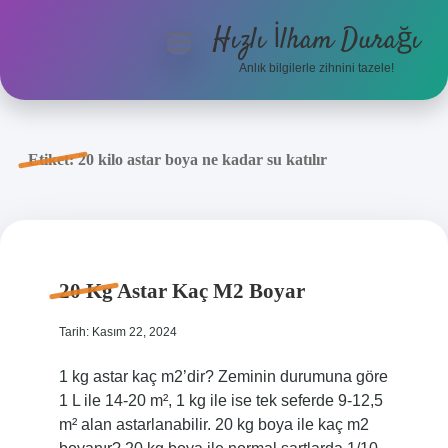
Hızlı İlham Durağı
menüyü
aç
Anlık bilgilerle zihnini tazele!
Anasayfa
Gizlilik Politikası
Etiket:
20 kilo astar boya ne kadar su katılır
Yasal Uyarı
Hakkımızda
20 Kg Astar Kaç M2 Boyar
Tarih: Kasım 22, 2024
1 kg astar kaç m2’dir? Zeminin durumuna göre
1 L ile 14-20 m², 1 kg ile ise tek seferde 9-12,5
m² alan astarlanabilir. 20 kg boya ile kaç m2