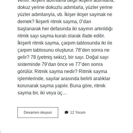
verilir: ikişerli adımlarla değil ikişerli adımlarla,
dokuz yerine dokuzlu adımlarla, yüzler yerine
yüzler adımlarıyla, vb. İkişer ikişer saymak ne
demek? İkişerli ritmik sayma, 0’dan
başlanarak her defasında iki sayının artırıldığı
ritmik sayı sayma kuralı olarak ifade edilir.
İkişerli ritmik sayma, çarpım tablosunda iki ile
çarpım tablosunu oluşturur. 78’den sonra ne
gelir? 78 (yetmiş sekiz), bir sayı. Doğal sayı
sisteminde 79’dan önce ve 77’den sonra
görülür. Ritmik sayma nedir? Ritmik sayma
işlemlerinde, sayılar arasında belirli aralıklar
korunarak sayma yapılır. Buna göre, ritmik
sayma bir, iki veya üç…
2
Devamını okuyun
12 Yorum
Şer
2
Şer