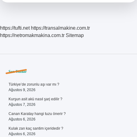
100
E
Kadar
Nasıl
Sayılır
https://tufti.net
https://transalmakine.com.tr
https://netromakmakina.com.tr
Sitemap
Sidebar
Son Yazılar
Türkiye’de zorunlu aşı var mı ?
Ağustos 9, 2026
Kurşun asit akü nasıl şarj edilir ?
Ağustos 7, 2026
Canan Karatay hangi tuzu önerir ?
Ağustos 6, 2026
Kulak zarı kaç santim içeridedir ?
Ağustos 6, 2026